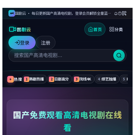
国剧云 · 每日更新国产高清电视剧，登录会员解锁全量蓝光剧集与无广告追更
国剧云
首页
分类
登录
注册
热搜
韩剧热播
日剧高分
院线4K
综艺独播
动漫
1
2
3
4
5
国产免费观看高清电视剧在线
看