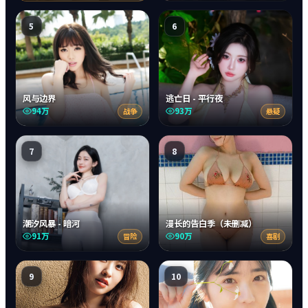
5
6
风与边界
逃亡日 - 平行夜
94万
93万
战争
悬疑
7
8
潮汐风暴 - 暗河
漫长的告白季（未删减）
91万
90万
冒险
喜剧
9
10