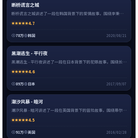
热
超清4K
断桥谎言之城
断桥谎言之城讲述了一段在韩国背景下的爱情故事，围绕李秉宪
饰演的主角逐层展开，人物动机与命运转折相互牵引，节奏紧
4.7
凑、情绪克制。
78万
韩国
2020/08/21
犯罪
32:48
热
超清4K
黑潮逃生 - 平行夜
黑潮逃生 - 平行夜讲述了一段在日本背景下的犯罪故事，围绕长泽
雅美饰演的主角逐层展开，人物动机与命运转折相互牵引，节奏
4.6
紧凑、情绪克制。
89万
日本
2017/09/07
冒险
0:55
热
超清4K
潮汐风暴 - 暗河
潮汐风暴 - 暗河讲述了一段在英国背景下的冒险故事，围绕蒂尔达
·斯文顿饰演的主角逐层展开，人物动机与命运转折相互牵引，
4.5
节奏紧凑、情绪克制。
91万
英国
2016/02/28