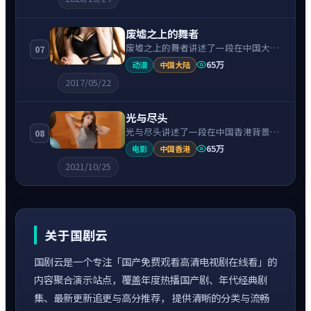
折相互牵引，节奏紧凑、情绪克制。
废墟之上的舞者
废墟之上的舞者讲述了一段在中国大陆
07
背景下的动漫故事，围绕刘昊然饰演的
65万
动漫
中国大陆
主角逐层展开，人物动机与命运转折相
2017/05/22
互牵引，节奏紧凑、情绪克制。
光与尽头
光与尽头讲述了一段在中国香港背景下
08
的悬疑故事，围绕刘德华饰演的主角逐
65万
电影
中国香港
层展开，人物动机与命运转折相互牵
2021/10/25
引，节奏紧凑、情绪克制。
关于国剧云
国剧云是一个专注「国产免费观看高清电视剧在线看」的
内容聚合演示站点，覆盖年度热播国产剧、年代经典剧
集、最新更新追更与高分推荐， 提供清晰的分类与流畅