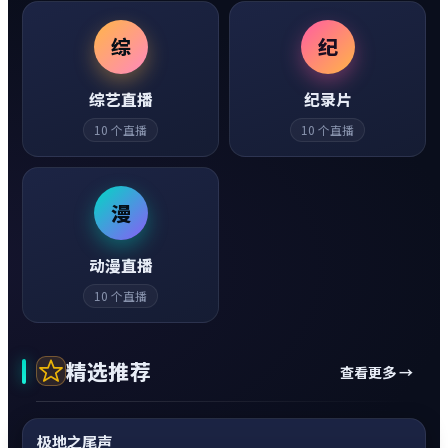
综
纪
综艺直播
纪录片
10
个直播
10
个直播
漫
动漫直播
10
个直播
精选推荐
查看更多 →
动作
0:20
热
超清4K
极地之尾声