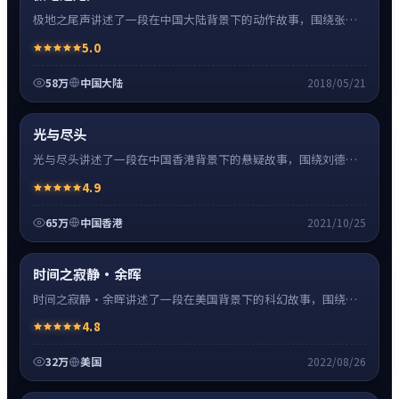
极地之尾声讲述了一段在中国大陆背景下的动作故事，围绕张译
饰演的主角逐层展开，人物动机与命运转折相互牵引，节奏紧
5.0
凑、情绪克制。
58万
中国大陆
2018/05/21
悬疑
8:27
热
超清4K
光与尽头
光与尽头讲述了一段在中国香港背景下的悬疑故事，围绕刘德华
饰演的主角逐层展开，人物动机与命运转折相互牵引，节奏紧
4.9
凑、情绪克制。
65万
中国香港
2021/10/25
科幻
16:34
热
高清
时间之寂静·余晖
时间之寂静·余晖讲述了一段在美国背景下的科幻故事，围绕斯
嘉丽·约翰逊饰演的主角逐层展开，人物动机与命运转折相互牵
4.8
引，节奏紧凑、情绪克制。
32万
美国
2022/08/26
爱情
24:41