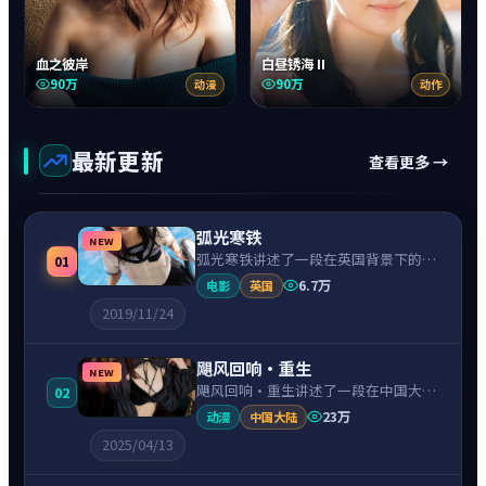
血之彼岸
白昼锈海 II
90万
90万
动漫
动作
最新更新
查看更多 →
弧光寒铁
NEW
弧光寒铁讲述了一段在英国背景下的惊
01
悚故事，围绕基里安·墨菲饰演的主角
6.7万
电影
英国
逐层展开，人物动机与命运转折相互牵
2019/11/24
引，节奏紧凑、情绪克制。
飓风回响·重生
NEW
飓风回响·重生讲述了一段在中国大陆
02
背景下的犯罪故事，围绕朱一龙饰演的
23万
动漫
中国大陆
主角逐层展开，人物动机与命运转折相
2025/04/13
互牵引，节奏紧凑、情绪克制。