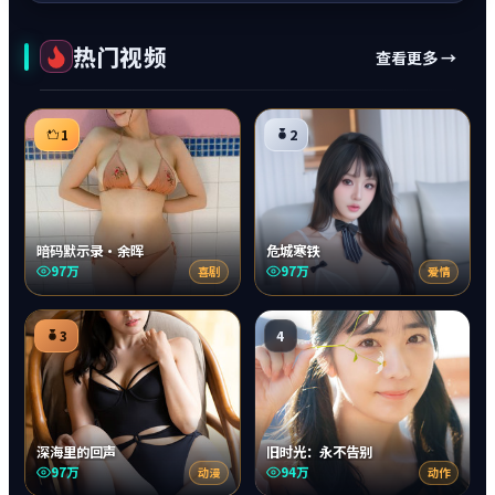
热门视频
查看更多 →
1
2
暗码默示录·余晖
危城寒铁
97万
97万
喜剧
爱情
3
4
深海里的回声
旧时光：永不告别
97万
94万
动漫
动作