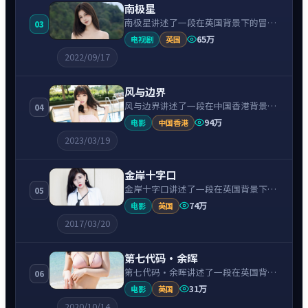
南极星
南极星讲述了一段在英国背景下的冒险
03
故事，围绕凯特·温斯莱特饰演的主角
65万
电视剧
英国
逐层展开，人物动机与命运转折相互牵
2022/09/17
引，节奏紧凑、情绪克制。
风与边界
风与边界讲述了一段在中国香港背景下
04
的战争故事，围绕黎明饰演的主角逐层
94万
电影
中国香港
展开，人物动机与命运转折相互牵引，
2023/03/19
节奏紧凑、情绪克制。
金岸十字口
金岸十字口讲述了一段在英国背景下的
05
惊悚故事，围绕蒂尔达·斯文顿饰演的
74万
电影
英国
主角逐层展开，人物动机与命运转折相
2017/03/20
互牵引，节奏紧凑、情绪克制。
第七代码·余晖
第七代码·余晖讲述了一段在英国背景
06
下的战争故事，围绕蒂尔达·斯文顿饰
31万
电影
英国
演的主角逐层展开，人物动机与命运转
2020/10/14